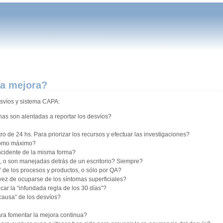
la mejora?
svíos y sistema CAPA:
onas son alentadas a reportar los desvíos?
ro de 24 hs. Para priorizar los recursos y efectuar las investigaciones?
, como máximo?
incidente de la misma forma?
e, o son manejadas detrás de un escritorio? Siempre?
de los procesos y productos, o sólo por QA?
vez de ocuparse de los síntomas superficiales?
ar la “infundada regla de los 30 días”?
“causa” de los desvíos?
ara fomentar la mejora continua?