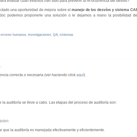
ara evaluar cuan exitosos han sido para prevenir la re-ocurrencia del desvío?
etectado una oportunidad de mejora sobre el
manejo de los desvíos y sistema CA
doc podemos proponerle una solución o le dejamos a mano la posibilidad 
,
errores humanos
,
investigaciones
,
QA
,
síntomas
.
iencia correcta o necesaria (ver haciendo click
aquí
).
a auditoría se lleve a cabo. Las etapas del proceso de auditoría son:
quipo.
ar que la auditoría es manejada efectivamente y eficientemente.