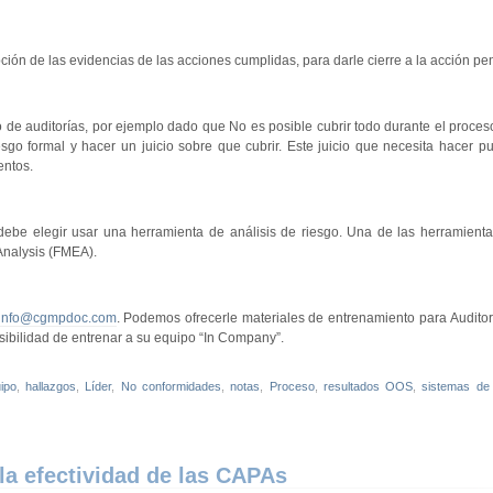
pción de las evidencias de las acciones cumplidas, para darle cierre a la acción pe
 de auditorías, por ejemplo dado que No es posible cubrir todo durante el proceso
iesgo formal y hacer un juicio sobre que cubrir. Este juicio que necesita hacer p
entos.
 debe elegir usar una herramienta de análisis de riesgo. Una de las herramient
 Analysis (FMEA).
info@cgmpdoc.com
. Podemos ofrecerle materiales de entrenamiento para Auditore
sibilidad de entrenar a su equipo “In Company”.
ipo
,
hallazgos
,
Líder
,
No conformidades
,
notas
,
Proceso
,
resultados OOS
,
sistemas de 
 la efectividad de las CAPAs