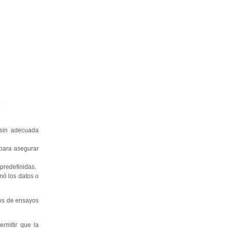
 sin adecuada
 para asegurar
predefinidas.
mó los datos o
los de ensayos
rmitir que la