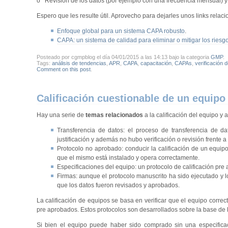
o Revisión de los datos (por ejemplo con una frecuencia mensual) y d
Espero que les resulte útil. Aprovecho para dejarles unos links relac
Enfoque global para un sistema CAPA robusto
.
CAPA: un sistema de calidad para eliminar o mitigar los riesgo
Posteado por cgmpblog el día 04/01/2015 a las 14:13 bajo la categoria
GMP
.
Tags:
análisis de tendencias
,
APR
,
CAPA
,
capacitación
,
CAPAs
,
verificación 
Comment on this post
.
Calificación cuestionable de un equipo (
Hay una serie de
temas relacionados
a la calificación del equipo y
Transferencia de datos: el proceso de transferencia de d
justificación y además no hubo verificación o revisión frente a
Protocolo no aprobado: conducir la calificación de un equi
que el mismo está instalado y opera correctamente.
Especificaciones del equipo: un protocolo de calificación pre
Firmas: aunque el protocolo manuscrito ha sido ejecutado y l
que los datos fueron revisados y aprobados.
La calificación de equipos se basa en verificar que el equipo corre
pre aprobados. Estos protocolos son desarrollados sobre la base de 
Si bien el equipo puede haber sido comprado sin una especificac