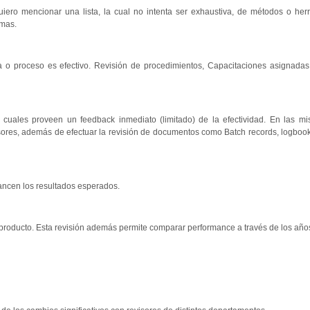
uiero mencionar una lista, la cual no intenta ser exhaustiva, de métodos o he
smas.
 proceso es efectivo. Revisión de procedimientos, Capacitaciones asignadas r
s cuales proveen un feedback inmediato (limitado) de la efectividad. En las m
isores, además de efectuar la revisión de documentos como Batch records, logbook
cancen los resultados esperados.
 producto. Esta revisión además permite comparar performance a través de los años