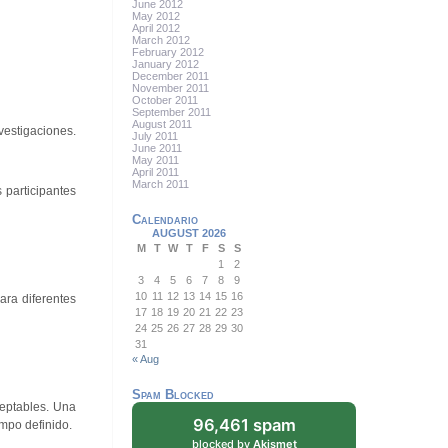
June 2012
May 2012
April 2012
March 2012
February 2012
January 2012
December 2011
November 2011
October 2011
September 2011
August 2011
vestigaciones.
July 2011
June 2011
May 2011
April 2011
March 2011
 participantes
Calendario
AUGUST 2026
M
T
W
T
F
S
S
1
2
3
4
5
6
7
8
9
10
11
12
13
14
15
16
ara diferentes
17
18
19
20
21
22
23
24
25
26
27
28
29
30
31
« Aug
Spam Blocked
ceptables. Una
96,461 spam
empo definido.
blocked by
Akismet