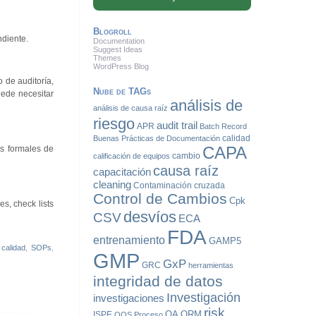
Blogroll
ndiente.
Documentation
Suggest Ideas
Themes
WordPress Blog
 de auditoría,
Nube de TAGs
uede necesitar
análisis de
análisis de causa raíz
riesgo
audit trail
APR
Batch Record
calidad
Buenas Prácticas de Documentación
CAPA
as formales de
cambio
calificación de equipos
causa raíz
capacitación
cleaning
Contaminación cruzada
Control de Cambios
Cpk
s, check lists
desvíos
CSV
ECA
FDA
entrenamiento
GAMP5
calidad
,
SOPs
,
GMP
GxP
GRC
herramientas
integridad de datos
Investigación
investigaciones
risk
QA
QRM
ISPE
OOS
Proceso