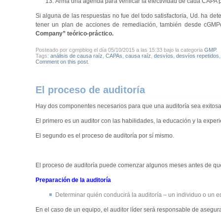
Arma una agenda para verificar la efectividad de cada CAPA p
Si alguna de las respuestas no fue del todo satisfactoria, Ud. ha d
tener un plan de acciones de remediación, también desde cGMP
Company” teórico-práctico.
Posteado por cgmpblog el día 05/10/2015 a las 15:33 bajo la categoria
GMP
.
Tags:
análisis de causa raíz
,
CAPAs
,
causa raíz
,
desvíos
,
desvíos repetidos
Comment on this post
.
El proceso de auditoría
Hay dos componentes necesarios para que una auditoría sea exitosa
El primero es un auditor con las habilidades, la educación y la exper
El segundo es el proceso de auditoría por sí mismo.
El proceso de auditoría puede comenzar algunos meses antes de que l
Preparación de la auditoría
Determinar quién conducirá la auditoría – un individuo o un e
En el caso de un equipo, el auditor líder será responsable de asegur