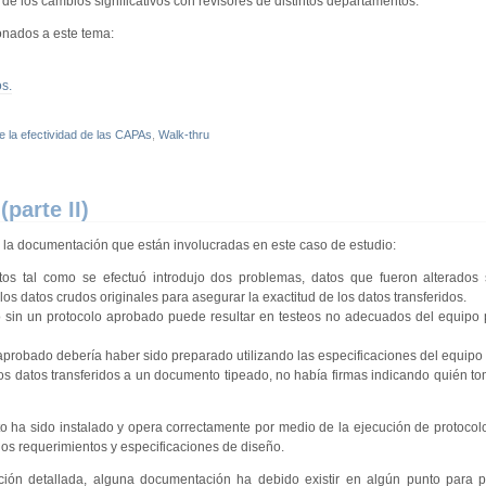
e los cambios significativos con revisores de distintos departamentos.
ionados a este tema:
s.
de la efectividad de las CAPAs
,
Walk-thru
parte II)
 a la documentación que están involucradas en este caso de estudio:
atos tal como se efectuó introdujo dos problemas, datos que fueron alterados
 los datos crudos originales para asegurar la exactitud de los datos transferidos.
po sin un protocolo aprobado puede resultar en testeos no adecuados del equipo
 aprobado debería haber sido preparado utilizando las especificaciones del equipo 
os datos transferidos a un documento tipeado, no había firmas indicando quién to
cto ha sido instalado y opera correctamente por medio de la ejecución de protoco
los requerimientos y especificaciones de diseño.
ión detallada, alguna documentación ha debido existir en algún punto para pe