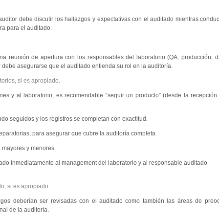
uditor debe discutir los hallazgos y expectativas con el auditado mientras conduce
ra para el auditado.
 una reunión de apertura con los responsables del laboratorio (QA, producción, di
 debe asegurarse que el auditado entienda su rol en la auditoría.
orios, si es apropiado.
nes y al laboratorio, es recomendable “seguir un producto” (desde la recepción
endo seguidos y los registros se completan con exactitud.
reparatorias, para asegurar que cubre la auditoría completa.
s, mayores y menores.
cado inmediatamente al management del laboratorio y al responsable auditado
do, si es apropiado.
azgos deberían ser revisadas con el auditado como también las áreas de preo
inal de la auditoría.