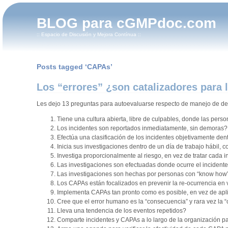
BLOG para cGMPdoc.com
:: Espacio de Discusión y Mejora Contínua ::
Posts tagged ‘CAPAs’
Los “errores” ¿son catalizadores para 
Les dejo 13 preguntas para autoevaluarse respecto de manejo de de
Tiene una cultura abierta, libre de culpables, donde las pers
Los incidentes son reportados inmediatamente, sin demoras?
Efectúa una clasificación de los incidentes objetivamente dent
Inicia sus investigaciones dentro de un día de trabajo hábil
Investiga proporcionalmente al riesgo, en vez de tratar cada 
Las investigaciones son efectuadas donde ocurre el incident
Las investigaciones son hechas por personas con “know how” 
Los CAPAs están focalizados en prevenir la re-ocurrencia en 
Implementa CAPAs tan pronto como es posible, en vez de aplic
Cree que el error humano es la “consecuencia” y rara vez la 
Lleva una tendencia de los eventos repetidos?
Comparte incidentes y CAPAs a lo largo de la organización p