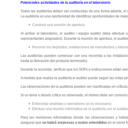
Potenciales actividades de la auditoría en el laboratorio
Todas las auditorías deben ser conducidas de una forma abierta, el a
La auditoría es una oportunidad de identificar oportunidades de mejo
Conducir una reunión de apertura
Al arribar al laboratorio, el auditor / equipo auditor debe efectuar
representantes asignados). Durante la reunión de apertura, el auditor
Recorrer los depósitos, instalaciones de manufactura y laborat
Las auditorías pueden comenzar con una recorrida a las instalacio
hasta la liberación del producto terminado).
Durante la recorrida, verificar que los SOPs e instrucciones están si
A medida que realiza la auditoría el auditor puede seguir las notas p
Las observaciones de la auditoría pueden ser clasificadas en crítica
Si un tema o desvío crítico es observado, el mismo debe ser comuni
Entrevistar analistas y operadores (si es necesario).
Efectuar una reunión informativa de la auditoría con el audita
Para las revisiones informativas donde las observaciones y hall
asegurar que
no habrá sorpresas o malos entendidos
en el cierre f