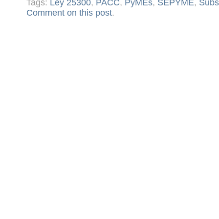
Tags:
Ley 25300
,
PACC
,
PyMEs
,
SEPYME
,
Subs
Comment on this post
.