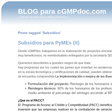
BLOG para cGMPdoc.com
:: Espacio de Discusión y Mejora Contínua ::
Posts tagged ‘Subsidios’
Subsidios para PyMEs (II)
Desde cGMPdoc trabajamos en la elaboración de proyectos vinculad
muy beneficiosos, no reembolsables entregados por la secretaría S
Queremos describirles a grandes rasgos de que trata:
Hay programas por los cuales las pymes que inviertan en asistencia
en la escala tecnológica y certificaciones de calidad, pueden obten
se encuentra comprendida
La implementación o mejora de las Bue
Formulación del proyecto:
Reintegro de los honorarios d
Reintegro técnico:
60% de los honorarios de los profesio
medio ambiente el porcentaje del reintegro asciende al 8
¿Que es el PACC?
El Programa de Acceso al Crédito y Competitividad (PACC) benefici
inversión que las empresas realicen en la contratación de servicio