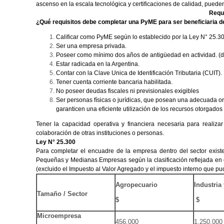
ascenso en la escala tecnológica y certificaciones de calidad, puede
Requi
¿Qué requisitos debe completar una PyME para ser beneficiaria 
Calificar como PyME según lo establecido por la Ley N° 25.30
Ser una empresa privada.
Poseer como mínimo dos años de antigüedad en actividad. (
Estar radicada en la Argentina.
Contar con la Clave Unica de Identificación Tributaria (CUIT).
Tener cuenta corriente bancaria habilitada.
No poseer deudas fiscales ni previsionales exigibles
Ser personas físicas o jurídicas, que posean una adecuada org
garanticen una eficiente utilización de los recursos otorgados
Tener la capacidad operativa y financiera necesaria para realiz
colaboración de otras instituciones o personas.
Ley N° 25.300
Para completar el encuadre de la empresa dentro del sector existe
Pequeñas y Medianas Empresas según la clasificación reflejada en e
(excluido el Impuesto al Valor Agregado y el impuesto interno que pu
Agropecuario
Industria
Tamaño / Sector
$
$
Microempresa
456.000
1.250.000