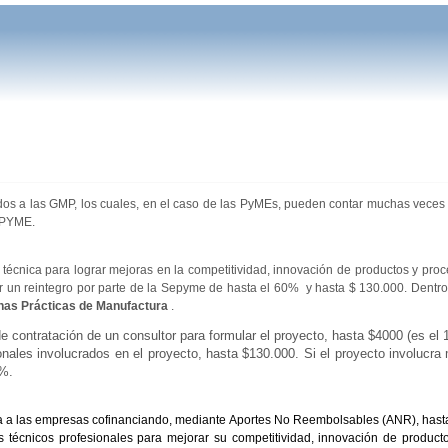
os a las GMP, los cuales, en el caso de las PyMEs, pueden contar muchas veces
EPYME.
 técnica para lograr mejoras en la competitividad, innovación de productos y pro
er un reintegro por parte de la Sepyme de hasta el 60% y hasta $ 130.000. Dentro
nas Prácticas de Manufactura
.
e contratación de un consultor para formular el proyecto, hasta $4000 (es el
nales involucrados en el proyecto, hasta $130.000. Si el proyecto involucra 
0%.
a a las empresas cofinanciando, mediante Aportes No Reembolsables (ANR), hast
s técnicos profesionales para mejorar su competitividad, innovación de product