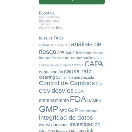
Blogroll
Documentation
Suggest Ideas
Themes
WordPress Blog
Nube de TAGs
análisis de
análisis de causa raíz
riesgo
audit trail
APR
Batch Record
calidad
Buenas Prácticas de Documentación
CAPA
cambio
calificación de equipos
causa raíz
capacitación
cleaning
Contaminación cruzada
Control de Cambios
Cpk
desvíos
CSV
ECA
FDA
entrenamiento
GAMP5
GMP
GxP
GRC
herramientas
integridad de datos
Investigación
investigaciones
risk
QA
QRM
ISPE
OOS
Proceso