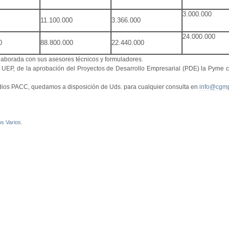
3.000.000
11.100.000
3.366.000
24.000.000
0
88.800.000
22.440.000
laborada con sus asesores técnicos y formuladores.
de la UEP, de la aprobación del Proyectos de Desarrollo Empresarial (PDE) la Pyme 
sidios PACC, quedamos a disposición de Uds. para cualquier consulta en
info@cgm
os Varios
.