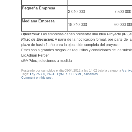
Pequeña Empresa
3.040.000
7.500.000
Mediana Empresa
18.240.000
60.000.00
Operatoria
: Las empresas deben presentar una Idea Proyecto (IP), e
Plazo de Ejecución
: A partir de la notificación formal, por parte 
plazo de hasta 1 año para la ejecución completa del proyecto.
Estos son a grandes rasgos los requisitos y condiciones de los sub
Lic Adrián Perper
cGMPdoc, soluciones a medida
Posteado por cgmpblog el día 05/04/2012 a las 14:02 bajo la categoria
Archiv
Tags:
Ley 25300
,
PACC
,
PyMEs
,
SEPYME
,
Subsidios
Comment on this post
.