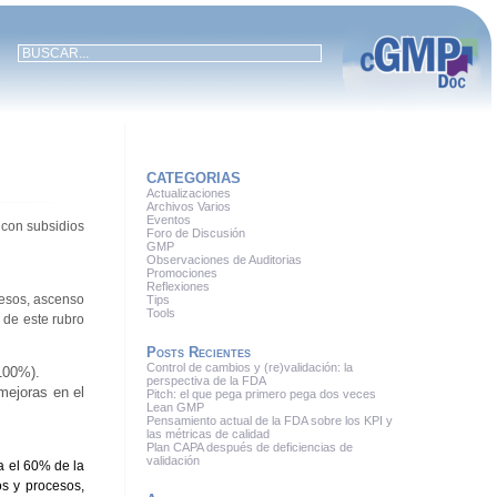
CATEGORIAS
Actualizaciones
Archivos Varios
Eventos
 con subsidios
Foro de Discusión
GMP
Observaciones de Auditorias
Promociones
Reflexiones
cesos, ascenso
Tips
Tools
 de este rubro
Posts Recientes
Control de cambios y (re)validación: la
 100%).
perspectiva de la FDA
mejoras en el
Pitch: el que pega primero pega dos veces
Lean GMP
Pensamiento actual de la FDA sobre los KPI y
las métricas de calidad
Plan CAPA después de deficiencias de
validación
a el 60% de la
os y procesos,