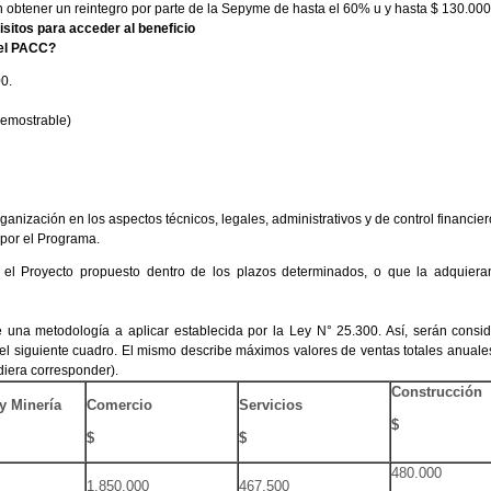
n obtener un reintegro por parte de la Sepyme de hasta el 60% u y hasta $ 130.000
sitos para acceder al beneficio
del PACC?
0.
demostrable)
anización en los aspectos técnicos, legales, administrativos y de control financier
 por el Programa.
ar el Proyecto propuesto dentro de los plazos determinados, o que la adquiera
 una metodología a aplicar establecida por la Ley N° 25.300. Así, serán consi
l siguiente cuadro. El mismo describe máximos valores de ventas totales anuale
diera corresponder).
Construcción
 y Minería
Comercio
Servicios
$
$
$
480.000
1.850.000
467.500