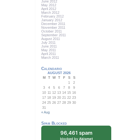
June 2012
May 2012
April 2012
March 2012
February 2012
January 2012
December 2011
November 2011
October 2011
September 2011
August 2011
July 2011
June 2011
May 2011
April 2011
March 2011
Calendario
AUGUST 2026
M
T
W
T
F
S
S
1
2
3
4
5
6
7
8
9
10
11
12
13
14
15
16
17
18
19
20
21
22
23
24
25
26
27
28
29
30
31
« Aug
Spam Blocked
96,461 spam
blocked by
Akismet