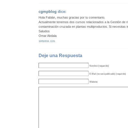
cgmpblog
dice:
Hola Fabián, muchas gracias por tu comentario.
Actualmente tenemos dos cursos relacionados a la Gestión de rie
contaminación cruzada en plantas multiproductos. Si necesitas in
Saludos
Omar Abdala
10/05/2016, 13:51
Deje una Respuesta
Nombre (requerido)
E-Mail (no será publicado) (requirido)
Website