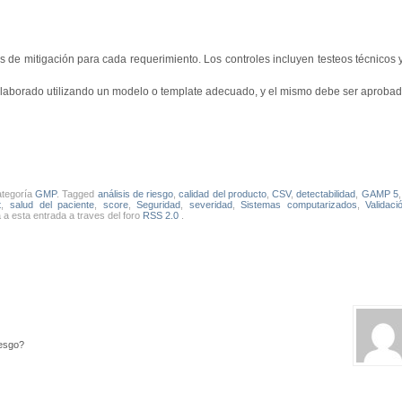
les de mitigación para cada requerimiento. Los controles incluyen testeos técnicos 
 elaborado utilizando un modelo o template adecuado, y el mismo debe ser aprobad
ategoría
GMP
. Tagged
análisis de riesgo
,
calidad del producto
,
CSV
,
detectabilidad
,
GAMP 5
t
,
salud del paciente
,
score
,
Seguridad
,
severidad
,
Sistemas computarizados
,
Validac
 a esta entrada a traves del foro
RSS 2.0
.
iesgo?