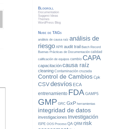
Blogroll
Documentation
Suggest Ideas
Themes
WordPress Blog
Nube de TAGs
análisis de
análisis de causa raíz
riesgo
audit trail
APR
Batch Record
calidad
Buenas Prácticas de Documentación
CAPA
cambio
calificación de equipos
causa raíz
capacitación
cleaning
Contaminación cruzada
Control de Cambios
Cpk
desvíos
CSV
ECA
FDA
entrenamiento
GAMP5
GMP
GxP
GRC
herramientas
integridad de datos
Investigación
investigaciones
risk
QA
QRM
ISPE
OOS
Proceso