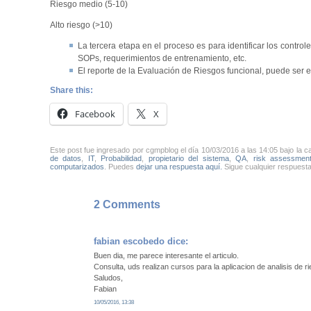
Riesgo medio (5-10)
Alto riesgo (>10)
La tercera etapa en el proceso es para identificar los contro
SOPs, requerimientos de entrenamiento, etc.
El reporte de la Evaluación de Riesgos funcional, puede ser
Share this:
Facebook
X
Este post fue ingresado por cgmpblog el día 10/03/2016 a las 14:05 bajo la c
de datos
,
IT
,
Probabilidad
,
propietario del sistema
,
QA
,
risk assessmen
computarizados
. Puedes
dejar una respuesta aquí.
Sigue cualquier respuesta
2 Comments
fabian escobedo
dice:
Buen dia, me parece interesante el articulo.
Consulta, uds realizan cursos para la aplicacion de analisis de r
Saludos,
Fabian
10/05/2016, 13:38