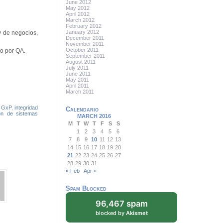
June 2012
May 2012
April 2012
March 2012
February 2012
January 2012
y de negocios,
December 2011
November 2011
October 2011
o por QA.
September 2011
August 2011
July 2011
June 2011
May 2011
April 2011
March 2011
,
GxP
,
integridad
Calendario
ión de sistemas
MARCH 2016
M
T
W
T
F
S
S
1
2
3
4
5
6
7
8
9
10
11
12
13
14
15
16
17
18
19
20
21
22
23
24
25
26
27
28
29
30
31
« Feb
Apr »
Spam Blocked
96,467 spam
blocked by
Akismet