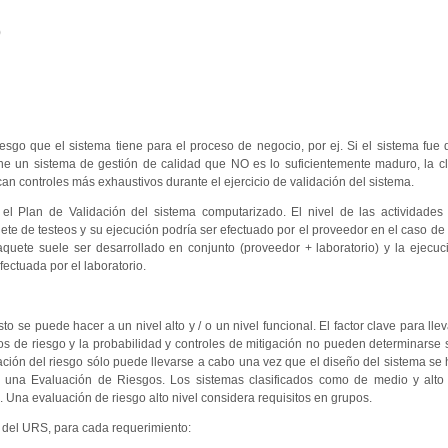
)
 riesgo que el sistema tiene para el proceso de negocio, por ej. Si el sistema fue 
e un sistema de gestión de calidad que NO es lo suficientemente maduro, la cl
an controles más exhaustivos durante el ejercicio de validación del sistema.
el Plan de Validación del sistema computarizado. El nivel de las actividades
quete de testeos y su ejecución podría ser efectuado por el proveedor en el caso de
aquete suele ser desarrollado en conjunto (proveedor + laboratorio) y la ejecu
fectuada por el laboratorio.
to se puede hacer a un nivel alto y / o un nivel funcional. El factor clave para ll
os de riesgo y la probabilidad y controles de mitigación no pueden determinarse 
ación del riesgo sólo puede llevarse a cabo una vez que el diseño del sistema se
 una Evaluación de Riesgos. Los sistemas clasificados como de medio y alto
 Una evaluación de riesgo alto nivel considera requisitos en grupos.
o del URS, para cada requerimiento: