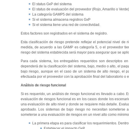
El status GxP del sistema
El status de evaluación del proveedor (Rojo, Amarillo o Verde
La categoría GAMP5 del sistema
Si el sistema almacena registros GxP
Si el sistema tiene una red de conectividad.
Estos factores son registrados en el sistema de registro.
Esta clasificación de riesgo pretende reflejar el potencial nivel de
medida, de acuerdo a las GAMP es categoría 5, o el proveedor tien
riesgo del sistema establecida será mayor para asegurar que se aplic
Para cada sistema, los entregables requeridos son descriptos en 
dependerá de la clasificación del sistema, bajo, medio o alto, el pa
bajo riesgo, aunque en el caso de un sistema de alto riesgo, el p
efectuada por el proveedor con la aprobación final del laboratorio o e
Análisis de riesgo funcional
Si es requerido, un análisis de riesgo funcional es llevado a cabo. Es
evaluación de riesgos funcional es en los casos donde los escenari
una evaluación de alto nivel y donde se requiere más detalle. Evalu
aprobado. Los sistemas de bajo riesgo no necesitan someterse a
someterse a una evaluación de riesgos en un nivel alto como mínimo.
La primera etapa es para clasificar los requerimientos. Dentr
Establecer el impacto GxP