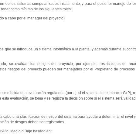
n de los sistemas computarizados inicialmente, y para el posterior manejo de l
 tener como mínimo de los siguientes roles:
vado a cabo por el manager del proyecto)
de que se introduce un sistema informático a la planta, y además durante el contr
do, se evalúan los riesgos del proyecto, por ejemplo: restricciones de recur
. Estos riesgos del proyecto pueden ser manejados por el Propietario de procesos
 se efectúa una evaluación regulatoria (por ej. si el sistema tiene impacto GxP), o 
esta evaluación, se toma y se registra la decisión sobre si el sistema será validad
 cabo una clasificación de riesgo del sistema para ayudar a determinar el nivel y
cación de riesgos deben ser registrados.
r Alto, Medio o Bajo basado en: