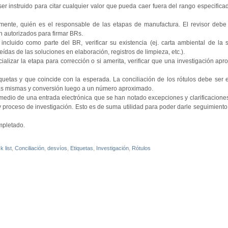
 ser instruido para citar cualquier valor que pueda caer fuera del rango especific
mente, quién es el responsable de las etapas de manufactura. El revisor debe
n autorizados para firmar BRs.
ncluido como parte del BR, verificar su existencia (ej. carta ambiental de la 
as de las soluciones en elaboración, registros de limpieza, etc.).
cializar la etapa para corrección o si amerita, verificar que una investigación apr
quetas y que coincide con la esperada. La conciliación de los rótulos debe ser 
las mismas y conversión luego a un número aproximado.
or medio de una entrada electrónica que se han notado excepciones y clarificacione
 y proceso de investigación. Esto es de suma utilidad para poder darle seguimiento
mpletado.
 list
,
Conciliación
,
desvíos
,
Etiquetas
,
Investigación
,
Rótulos