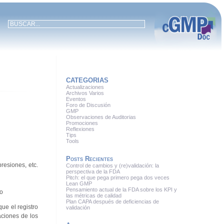
CATEGORIAS
Actualizaciones
Archivos Varios
Eventos
Foro de Discusión
GMP
Observaciones de Auditorias
Promociones
Reflexiones
Tips
Tools
Posts Recientes
resiones, etc.
Control de cambios y (re)validación: la
perspectiva de la FDA
Pitch: el que pega primero pega dos veces
Lean GMP
Pensamiento actual de la FDA sobre los KPI y
mo
las métricas de calidad
Plan CAPA después de deficiencias de
ue el registro
validación
aciones de los