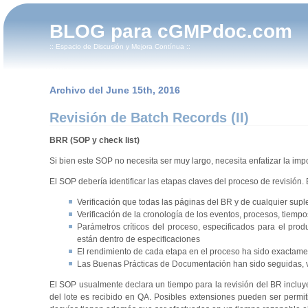
BLOG para cGMPdoc.com
:: Espacio de Discusión y Mejora Contínua ::
Archivo del June 15th, 2016
Revisión de Batch Records (II)
BRR (SOP y check list)
Si bien este SOP no necesita ser muy largo, necesita enfatizar la impo
El SOP debería identificar las etapas claves del proceso de revisión. E
Verificación que todas las páginas del BR y de cualquier sup
Verificación de la cronología de los eventos, procesos, tiemp
Parámetros críticos del proceso, especificados para el prod
están dentro de especificaciones
El rendimiento de cada etapa en el proceso ha sido exactamen
Las Buenas Prácticas de Documentación han sido seguidas, ver
El SOP usualmente declara un tiempo para la revisión del BR incluy
del lote es recibido en QA. Posibles extensiones pueden ser permit