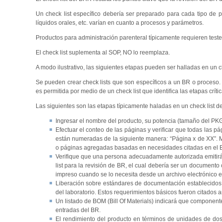
Un check list específico debería ser preparado para cada tipo de 
líquidos orales, etc. varían en cuanto a procesos y parámetros.
Productos para administración parenteral típicamente requieren teste
El check list suplementa al SOP, NO lo reemplaza.
A modo ilustrativo, las siguientes etapas pueden ser halladas en un 
Se pueden crear check lists que son específicos a un BR o proceso. M
es permitida por medio de un check list que identifica las etapas crít
Las siguientes son las etapas típicamente haladas en un check list d
Ingresar el nombre del producto, su potencia (tamaño del PKG si
Efectuar el conteo de las páginas y verificar que todas las 
están numeradas de la siguiente manera: “Página x de XX”. M
o páginas agregadas basadas en necesidades citadas en el 
Verifique que una persona adecuadamente autorizada emitirá e
list para la revisión de BR, el cual debería ser un document
impreso cuando se lo necesita desde un archivo electrónico e
Liberación sobre estándares de documentación establecidos. 
del laboratorio. Estos requerimientos básicos fueron citados 
Un listado de BOM (Bill Of Materials) indicará que componente
entradas del BR.
El rendimiento del producto en términos de unidades de dosis