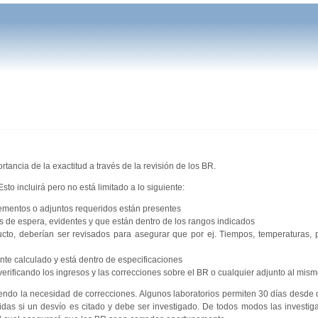
rtancia de la exactitud a través de la revisión de los BR.
sto incluirá pero no está limitado a lo siguiente:
lementos o adjuntos requeridos están presentes
os de espera, evidentes y que están dentro de los rangos indicados
ucto, deberían ser revisados para asegurar que por ej. Tiempos, temperaturas, p
te calculado y está dentro de especificaciones
ificando los ingresos y las correcciones sobre el BR o cualquier adjunto al mis
endo la necesidad de correcciones. Algunos laboratorios permiten 30 días desde q
idas si un desvío es citado y debe ser investigado. De todos modos las investig