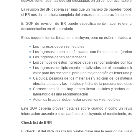
desvíos tienen además que ser efectuadas en un tiempo razonable e
La revisión del BR debería ser más que un manejo de papeles robóti
el BR nos da la historia completa del proceso de elaboración del lote
El SOP de revisión de BR puede específicamente hacer referenci
documentación en el laboratorio.
Estos requerimientos típicamente incluyen, pero no están limitados a 
Los ingresos deben ser legibles
Los ingresos deben ser efectuados con tinta indeleble (prefe
Los ingresos deben ser fechados
Los tiempos de estos ingresos deben ser consistentes con lo
Los ingresos son típicamente inicializados por el operador o 
valor para los revisores, pero una mejor opción es tener una 
Cálculos, pesadas de los materiales y adición de los materia
efectúa la etapa y las iniciales y fecha de la persona que obs
Correcciones, si las hay, deben llevar iniciales y fechas d
laboratorio es una recomendación
Adjuntos listados, deben estar presentes y ser legibles
Este SOP debería proveer detalles sobre cuándo y cómo un reviso
información ausente o si un parámetro, incluyendo el rendimiento, est
Check list de BRR
El check list del BRR resalta los puntos clave que la revisión del BR 