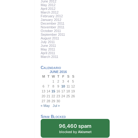
June 2012
May 2012
April 2012
March 2012
February 2012
January 2012
December 2011
November 2011
October 2011
September 2011
August 2011
July 2011
June 2011
May 2011
April 2011
March 2011
Calendario
JUNE 2016
M
T
W
T
F
S
S
1
2
3
4
5
6
7
8
9
10
11
12
13
14
15
16
17
18
19
20
21
22
23
24
25
26
27
28
29
30
« May
Jul »
Spam Blocked
96,460 spam
blocked by
Akismet