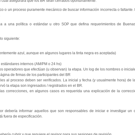
l cual asegurará que los BR sean cerrados oportunamente.
co o un proceso puramente mecánico de buscar información incorrecta o faltante. 
.
a a una política o estándar u otro SOP que defina requerimientos de Buenas
lo siguiente:
rentemente azul, aunque en algunos lugares la tinta negra es aceptada)
s estándares internos (AM/PM o 24 hs)
los operadores que efectúan (u observan) la etapa. Un log de los nombres o iniciale
página de firmas de los participantes del BR
les al proceso deben ser verificados. La inicial y fecha (y usualmente hora) de 
ervó la etapa son ingresados / registrados en el BR.
e las correcciones, en algunos casos es requerida una explicación de la correcci
r debería informar aquellos que son responsables de iniciar e investigar un d
á fuera de especificación.
debería cubrir y que requiere el revisor para sus sesiones de revisión.