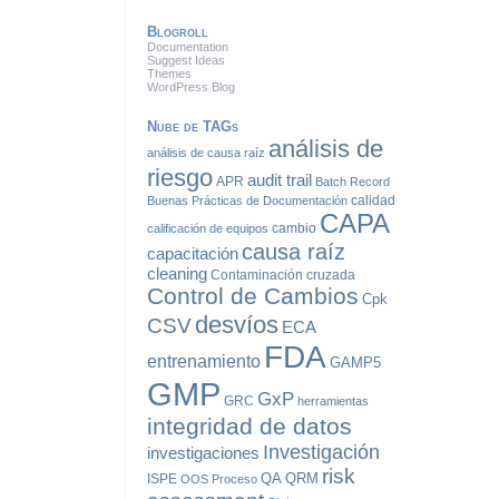
Blogroll
Documentation
Suggest Ideas
Themes
WordPress Blog
Nube de TAGs
análisis de
análisis de causa raíz
riesgo
audit trail
APR
Batch Record
calidad
Buenas Prácticas de Documentación
CAPA
cambio
calificación de equipos
causa raíz
capacitación
cleaning
Contaminación cruzada
Control de Cambios
Cpk
desvíos
CSV
ECA
FDA
entrenamiento
GAMP5
GMP
GxP
GRC
herramientas
integridad de datos
Investigación
investigaciones
risk
QA
QRM
ISPE
OOS
Proceso