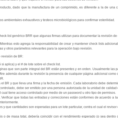
producto, dado que la manufactura de un comprimido, es diferente a la de una 
os ambientales exhaustivos y testeos microbiológicos para confirmar esterilidad.
check list genérico BRR que algunas firmas utilizan para documentar la revisión de
ientras esto agrega la responsabilidad de crear y mantener check lists adicionale
icas y otros parámetros relevantes para la operación bajo revisión.
e revisión de BR:
 aplica) y el # de lote sobre el check list.
páginas que son parte integral del BR están presentes y en orden. Usualmente las 
ire además durante la revisión la presencia de cualquier página adicional como 
BR.
l BR y que lleva una firma y la fecha de emisión. Cada laboratorio debe determin
o controlado, debe ser emitido por una persona autorizada de la unidad de calidad 
l cual tiene acceso controlado por medio de un password u otro tipo de permisos.
Verificar que todas las entradas y correcciones están conformes de acuerdo a la
anteriormente.
s y que cantidades son esperadas para un lote particular, contra el cual el revisor
 o de masa total, debería coincidir con el rendimiento esperado (o sea dentro de