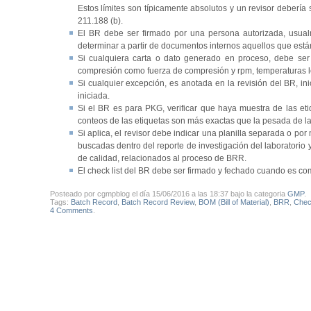
Estos límites son típicamente absolutos y un revisor debería
211.188 (b).
El BR debe ser firmado por una persona autorizada, usual
determinar a partir de documentos internos aquellos que está
Si cualquiera carta o dato generado en proceso, debe ser i
compresión como fuerza de compresión y rpm, temperaturas leíd
Si cualquier excepción, es anotada en la revisión del BR, ini
iniciada.
Si el BR es para PKG, verificar que haya muestra de las eti
conteos de las etiquetas son más exactas que la pesada de 
Si aplica, el revisor debe indicar una planilla separada o p
buscadas dentro del reporte de investigación del laboratorio
de calidad, relacionados al proceso de BRR.
El check list del BR debe ser firmado y fechado cuando es co
Posteado por cgmpblog el día 15/06/2016 a las 18:37 bajo la categoria
GMP
.
Tags:
Batch Record
,
Batch Record Review
,
BOM (Bill of Material)
,
BRR
,
Check
4 Comments
.