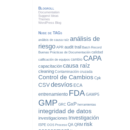
Blogroll
Documentation
Suggest Ideas
Themes
WordPress Blog
Nube de TAGs
análisis de
análisis de causa raíz
riesgo
audit trail
APR
Batch Record
calidad
Buenas Prácticas de Documentación
CAPA
cambio
calificación de equipos
causa raíz
capacitación
cleaning
Contaminación cruzada
Control de Cambios
Cpk
desvíos
CSV
ECA
FDA
entrenamiento
GAMP5
GMP
GxP
GRC
herramientas
integridad de datos
Investigación
investigaciones
risk
QA
QRM
ISPE
OOS
Proceso