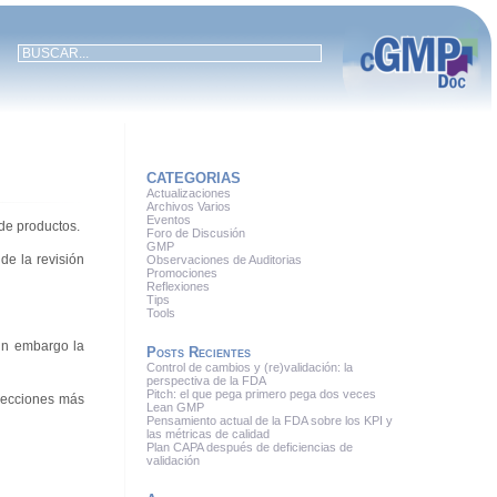
CATEGORIAS
Actualizaciones
Archivos Varios
Eventos
 de productos.
Foro de Discusión
GMP
de la revisión
Observaciones de Auditorias
Promociones
Reflexiones
Tips
Tools
in embargo la
Posts Recientes
Control de cambios y (re)validación: la
perspectiva de la FDA
Pitch: el que pega primero pega dos veces
 secciones más
Lean GMP
Pensamiento actual de la FDA sobre los KPI y
las métricas de calidad
Plan CAPA después de deficiencias de
validación