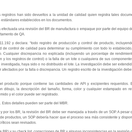
egistros han sido devueltos a la unidad de calidad quien registra tales docum
os estándares establecidos en los documentos.
a efectuada una revisión del BR de manufactura o empaque por parte del equipo 
artamento de QA.
1.192 y declara: “todo registro de producción y control de producto, incluyen
 de control de calidad para determinar su cumplimiento con todo lo establecid
do. Cualquier discrepancia no explicada (incluyendo un porcentaje de rendimien
y los registros de control) o la falla de un lote o cualquiera de sus componente
nvestigada, haya sido o no distribuido el lote. La investigación debe ser extendida
afectados por la falla o discrepancia. Un registro escrito de la investigación debe
el producto porque contiene las cantidades de API y excipientes requeridos. 
 dibujo, la descripción del tamaño, forma, color y cualquier estampado en re
mido y el color puede ser registrado.
a. Estos detalles pueden ser parte del MBR.
y por los BR, la revisión del BR debe ser manejada a través de un SOP. A pesar q
de productos, un SOP debería hacer que el proceso sea más consistente y dispo
críticos sean revisados.
BR) y su check list, correcciones de BR y algunas inconsistencias en la revisión 