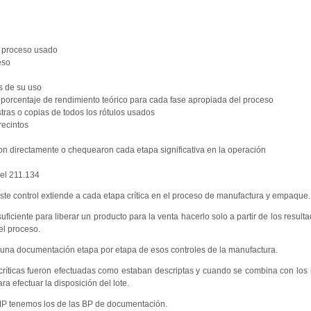
n proceso usado
eso
s de su uso
 porcentaje de rendimiento teórico para cada fase apropiada del proceso
tras o copias de todos los rótulos usados
recintos
ron directamente o chequearon cada etapa significativa en la operación
el 211.134
este control extiende a cada etapa crítica en el proceso de manufactura y empaque.
iciente para liberar un producto para la venta hacerlo solo a partir de los resulta
el proceso.
 una documentación etapa por etapa de esos controles de la manufactura.
 críticas fueron efectuadas como estaban descriptas y cuando se combina con los 
a efectuar la disposición del lote.
MP tenemos los de las BP de documentación.