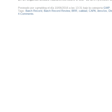
Posteado por cgmpblog el día 10/06/2016 a las 13:31 bajo la categoria
GMP
.
Tags:
Batch Record
,
Batch Record Review
,
BRR
,
calidad
,
CAPA
,
desvíos
,
Dis
4 Comments
.