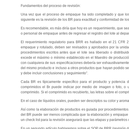
Fundamentos del proceso de revisión:
Una vez que el proceso de empaque ha sido completado y que los r
siguiente es la revisión de los BR para exactitud y conformidad de l
Es recomendable, es más diría que hoy es un requerimiento, que se
o personal de empaque antes de regresar el registro del lote al dep
El requerimiento regulatorio para BRR es hallado en el 21 CFR 21
empaque y rotulado, deben ser revisados y aprobados por la unidad
procedimientos escritos antes que el lote sea liberado o distribui
excede el máximo o mínimo establecido en el Maestro de producción 
con cualquiera de sus especificaciones debería ser exhaustivamente i
del mismo producto e incluso a otros productos que hayan podido ser 
y debe incluir conclusiones y seguimiento”.
Cada BR es típicamente específico para el producto y potencia d
comprimidos el Br puede indicar por medio de imagen o foto, o un
comprimido. Si el comprimido es recubierto, las letras sobre el compri
En el caso de líquidos orales, pueden ser descriptos su color y arom
Así como la elaboración de productos es guiada por procedimientos 
del BR puede ser menos complicada que la elaboración y empaque 
un check list para la revisión asegurará que las etapas y parámetros 
En un segundo artículo hablaremos sobre el SOP de BRR (revisión de 