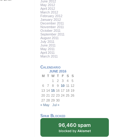
June 2012
May 2012
April 2012
March 2012
February 2012
January 2012
December 2011
November 2011
October 2011
September 2011
August 2011
July 2011
June 2011
May 2011
April 2011
March 2011
Calendario
JUNE 2016
M
T
W
T
F
S
S
1
2
3
4
5
6
7
8
9
10
11
12
13
14
15
16
17
18
19
20
21
22
23
24
25
26
27
28
29
30
« May
Jul »
Spam Blocked
96,460 spam
blocked by
Akismet